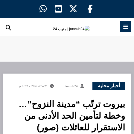
لتجاوز
لى
لمحتوى
أخبار محلية
Janoub24
2026-05-21 - 8:32 م
بيروت ترتّب “مدينة النزوح”…
وخطة لتأمين الحد الأدنى من
الاستقرار للعائلات (صور)