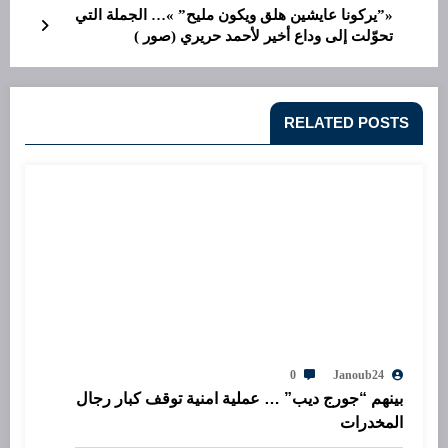
«”يركونا عايشين هلق ويكون مليح” »… الجملة التي
تحوّلت إلى وداع أخير لأحمد حريري (صور )
RELATED POSTS
0
Janoub24
بينهم “جورج ديب” … عملية امنية توقف كبار رجال
المخدرات