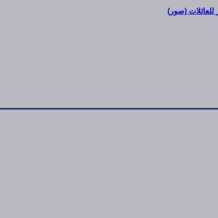
 للعائلات (صور)