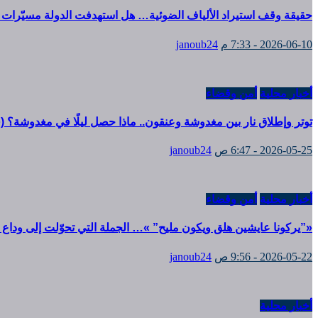
حقيقة وقف استيراد الألياف الضوئية… هل استهدفت الدولة مسيّرات 
2026-06-10 - 7:33 م
janoub24
أخبار محلية
أمن وقضاء
توتر وإطلاق نار بين مغدوشة وعنقون.. ماذا حصل ليلًا في مغدوشة؟ (ف
2026-05-25 - 6:47 ص
janoub24
أخبار محلية
أمن وقضاء
«”يركونا عايشين هلق ويكون مليح” »… الجملة التي تحوّلت إلى وداع 
2026-05-22 - 9:56 ص
janoub24
أخبار محلية