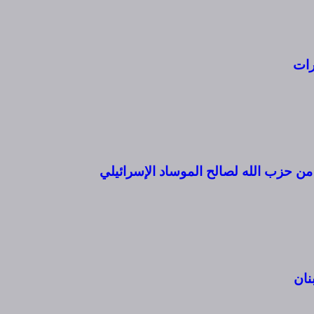
رات
ن حزب الله لصالح الموساد الإسرائيلي
نان