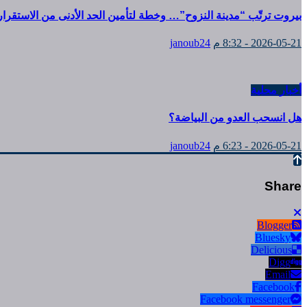
بيروت ترتّب “مدينة النزوح”… وخطة لتأمين الحد الأدنى من الاستقرار
2026-05-21 - 8:32 م
janoub24
أخبار محلية
هل انسحب العدو من البياضة؟
2026-05-21 - 6:23 م
janoub24
Share
Blogger
Bluesky
Delicious
Digg
Email
Facebook
Facebook messenger