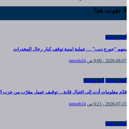
لا تفوت هذا
أخبار محلية
بينهم “جورج ديب” … عملية امنية توقف كبار رجال المخدرات
2026-08-07 - 8:00 ص
janoub24
أخبار محلية
أمن وقضاء
قدّم معلومات أدت إلى اغتيال قادة… توقيف عميل مقرّب من حزب الله
2026-07-15 - 6:21 ص
janoub24
أخبار محلية