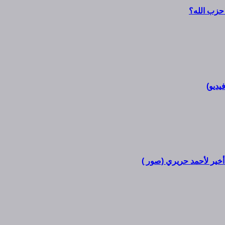
حزب الله؟
يديو)
أخير لأحمد حريري (صور )