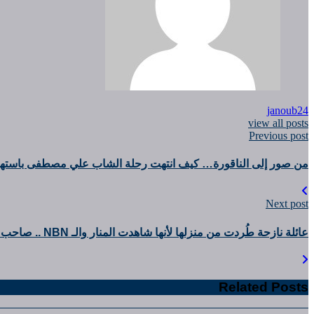
janoub24
view all posts
Previous post
من صور إلى الناقورة… كيف انتهت رحلة الشاب علي مصطفى باستهدا
Next post
عائلة نازحة طُردت من منزلها لأنها شاهدت المنار والـ NBN .. صاحب العقار يردّ (فيديو)
Related Posts