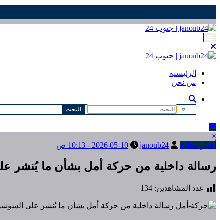
التجاوز
إلى
المحتوى
الرئيسية
من نحن
×
أخبار محلية
janoub24
2026-05-10 - 10:13 ص
رسالة داخلية من حركة أمل بشأن ما يُنشر عل
عدد المشاهدين:
134