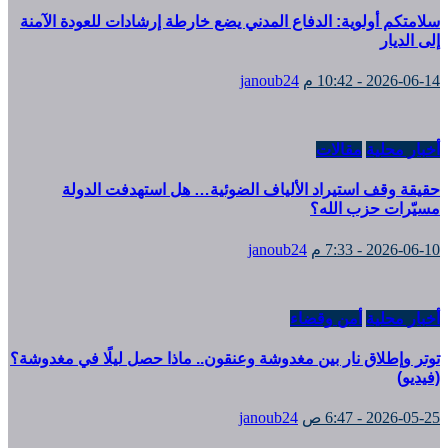
سلامتكم أولوية: الدفاع المدني يضع خارطة إرشادات للعودة الآمنة
إلى الديار
2026-06-14 - 10:42 م
janoub24
أخبار محلية
مقالات
حقيقة وقف استيراد الألياف الضوئية… هل استهدفت الدولة
مسيّرات حزب الله؟
2026-06-10 - 7:33 م
janoub24
أخبار محلية
أمن وقضاء
توتر وإطلاق نار بين مغدوشة وعنقون.. ماذا حصل ليلًا في مغدوشة؟
(فيديو)
2026-05-25 - 6:47 ص
janoub24