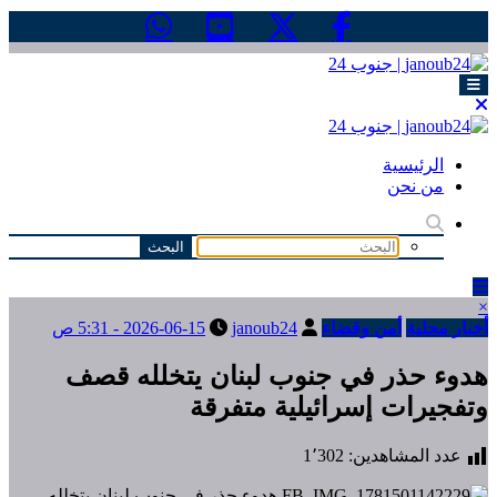
التجاوز
إلى
المحتوى
الرئيسية
من نحن
×
أخبار محلية
أمن وقضاء
janoub24
2026-06-15 - 5:31 ص
هدوء حذر في جنوب لبنان يتخلله قصف
وتفجيرات إسرائيلية متفرقة
عدد المشاهدين:
1٬302