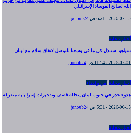
قدّم معلومات أدت إلى اغتيال قادة… توقيف عميل مقرّب من حزب
الله لصالح الموساد الإسرائيلي
2026-07-15 - 6:21 ص
janoub24
أخبار محلية
نتنياهو: سنبذل كل ما في وسعنا للتوصل لاتفاق سلام مع لبنان
2026-07-01 - 11:54 ص
janoub24
أخبار محلية
أمن وقضاء
هدوء حذر في جنوب لبنان يتخلله قصف وتفجيرات إسرائيلية متفرقة
2026-06-15 - 5:31 ص
janoub24
أخبار محلية