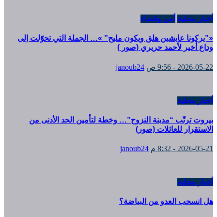
أخبار محلية
أمن وقضاء
«”يركونا عايشين هلق ويكون مليح” »… الجملة التي تحوّلت إلى
وداع أخير لأحمد حريري (صور )
2026-05-22 - 9:56 ص
janoub24
أخبار محلية
بيروت ترتّب “مدينة النزوح”… وخطة لتأمين الحد الأدنى من
الاستقرار للعائلات (صور)
2026-05-21 - 8:32 م
janoub24
أخبار محلية
هل انسحب العدو من البياضة؟