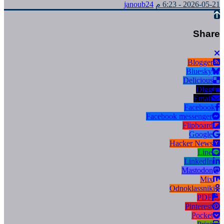
2026-05-21 - 6:23 م
janoub24
Share
Blogger
Bluesky
Delicious
Digg
Email
Facebook
Facebook messenger
Flipboard
Google
Hacker News
Line
LinkedIn
Mastodon
Mix
Odnoklassniki
PDF
Pinterest
Pocket