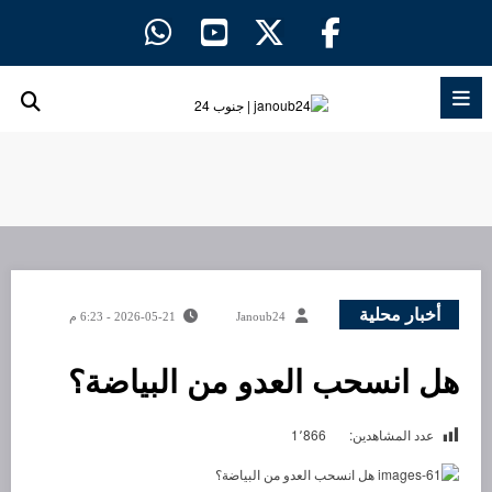
لتجاوز
لى
لمحتوى
أخبار محلية
Janoub24
2026-05-21 - 6:23 م
هل انسحب العدو من البياضة؟
عدد المشاهدين:
1٬866