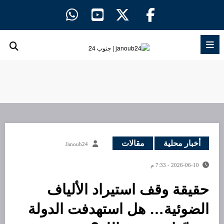
لتجاوز
لى
لمحتوى
أخبار محلية
مقالات
Janoub24
2026-06-10 - 7:33 م
حقيقة وقف استيراد الألياف
الضوئية… هل استهدفت الدولة