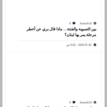
0
Janoub24
بين التسوية والفتنة… ماذا قال بري عن أخطر
مرحلة يمر بها لبنان؟
2026-07-02 - 6:02 ص
0
Janoub24