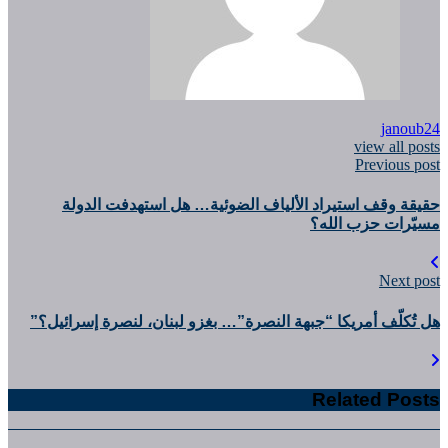
janoub24
view all posts
Previous post
حقيقة وقف استيراد الألياف الضوئية… هل استهدفت الدولة
مسيّرات حزب الله؟
Next post
هل تُكلّف أمريكا “جبهة النصرة”… بغزو لبنان، لنصرة إسرائيل؟”
Related Posts