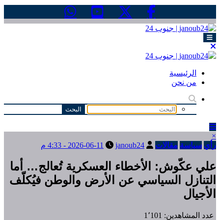
التجاوز
إلى
المحتوى
الرئيسية
من نحن
×
رأي
سياسة
مقالات
janoub24
2026-06-11 - 4:33 م
علي عكّوش: الأخطاء العسكرية تُعالج… أما
التنازل السياسي عن الأرض والوطن فيُكلّف
الأجيال
عدد المشاهدين:
1٬101