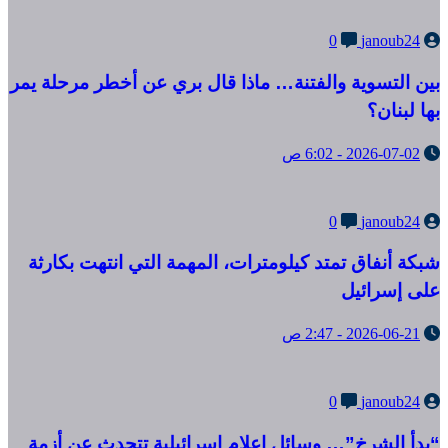
0
janoub24
بين التسوية والفتنة… ماذا قال بري عن أخطر مرحلة يمر
بها لبنان؟
2026-07-02 - 6:02 ص
0
janoub24
شبكة أنفاق تمتد كيلومترات، المهمة التي انتهت بكارثة
على إسرائيل
2026-06-21 - 2:47 ص
0
janoub24
“بدأ الشرخ”… وسائل إعلام إسرائيلية تتحدث عن أزمة