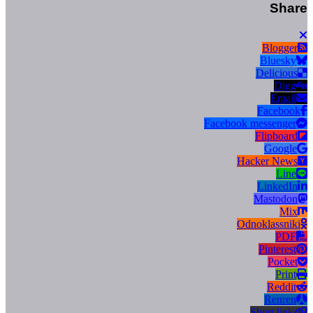
Share
Blogger
Bluesky
Delicious
Digg
Email
Facebook
Facebook messenger
Flipboard
Google
Hacker News
Line
LinkedIn
Mastodon
Mix
Odnoklassniki
PDF
Pinterest
Pocket
Print
Reddit
Renren
Short link