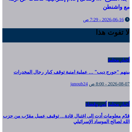
مع واشنطن
2026-06-16 - 7:29 ص
لا تفوت هذا
أخبار محلية
بينهم “جورج ديب” … عملية امنية توقف كبار رجال المخدرات
2026-08-07 - 8:00 ص
janoub24
أخبار محلية
أمن وقضاء
قدّم معلومات أدت إلى اغتيال قادة… توقيف عميل مقرّب من حزب
الله لصالح الموساد الإسرائيلي