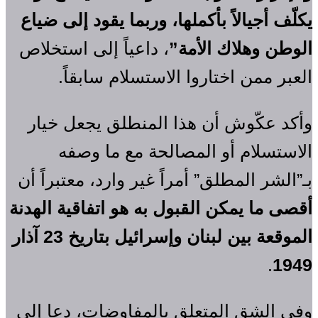
يكلّف أجيالاً بأكملها، وربما يقود إلى ضياع
الوطن وهلاك الأمة”
، داعياً إلى استخلاص
العبر ممن اختاروا الاستسلام سابقاً.
وأكد عكّوش أن هذا المنطلق يجعل خيار
الاستسلام أو المصالحة مع ما وصفه
بـ”الشر المطلق” أمراً غير وارد، معتبراً أن
أقصى ما يمكن القبول به هو اتفاقية الهدنة
الموقعة بين لبنان وإسرائيل بتاريخ 23 آذار
.
1949
وفي الشق المتعلق بالمفاوضات، دعا إلى