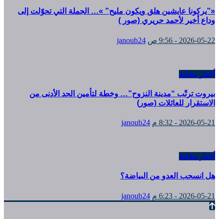
«”يركونا عايشين هلق ويكون مليح” »… الجملة التي تحوّلت إلى
وداع أخير لأحمد حريري (صور )
2026-05-22 - 9:56 ص
janoub24
أخبار محلية
بيروت ترتّب “مدينة النزوح”… وخطة لتأمين الحد الأدنى من
الاستقرار للعائلات (صور)
2026-05-21 - 8:32 م
janoub24
أخبار محلية
هل انسحب العدو من البياضة؟
2026-05-21 - 6:23 م
janoub24